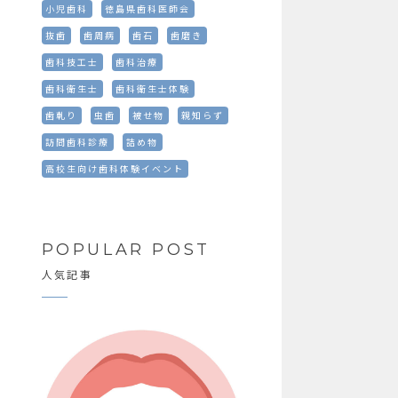
小児歯科
徳島県歯科医師会
抜歯
歯周病
歯石
歯磨き
歯科技工士
歯科治療
歯科衛生士
歯科衛生士体験
歯軋り
虫歯
被せ物
親知らず
訪問歯科診療
詰め物
高校生向け歯科体験イベント
POPULAR POST
人気記事