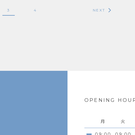
3
4
NEXT
OPENING HOU
月
火
09:00
09:00