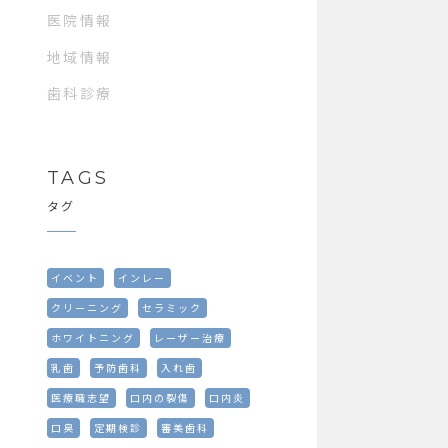
医院情報
地域情報
歯科診療
TAGS
タグ
イベント
インレー
クリーニング
セラミック
ホワイトニング
レーザー治療
乳歯
予防歯科
入れ歯
医療職志望
口内の裂傷
口内炎
口臭
定期検診
審美歯科