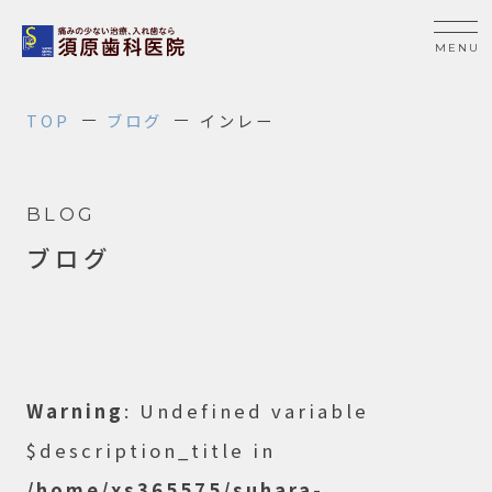
TOP
ブログ
インレー
BLOG
ブログ
Warning
: Undefined variable
$description_title in
/home/xs365575/suhara-