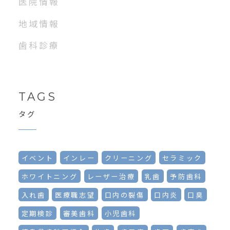
医院情報
地域情報
歯科診療
TAGS
タグ
イベント
インレー
クリーニング
セラミック
ホワイトニング
レーザー治療
乳歯
予防歯科
入れ歯
医療職志望
口内の裂傷
口内炎
口臭
定期検診
審美歯科
小児歯科