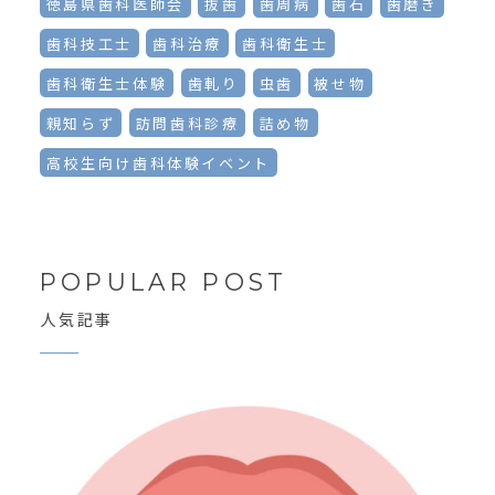
徳島県歯科医師会
抜歯
歯周病
歯石
歯磨き
歯科技工士
歯科治療
歯科衛生士
歯科衛生士体験
歯軋り
虫歯
被せ物
親知らず
訪問歯科診療
詰め物
高校生向け歯科体験イベント
POPULAR POST
人気記事