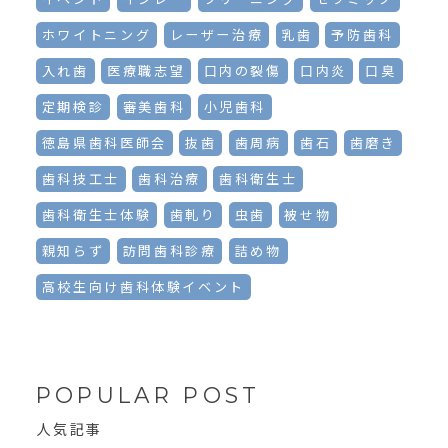
ホワイトニング
レーザー治療
乳歯
予防歯科
入れ歯
医療職志望
口内の裂傷
口内炎
口臭
定期検診
審美歯科
小児歯科
徳島県歯科医師会
抜歯
歯周病
歯石
歯磨き
歯科技工士
歯科治療
歯科衛生士
歯科衛生士体験
歯軋り
虫歯
被せ物
親知らず
訪問歯科診療
詰め物
高校生向け歯科体験イベント
POPULAR POST
人気記事