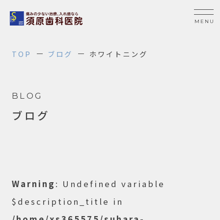
TOP
ブログ
ホワイトニング
BLOG
ブログ
Warning
: Undefined variable
$description_title in
/home/xs365575/suhara-