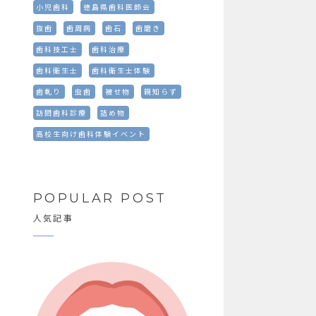
小児歯科
徳島県歯科医師会
抜歯
歯周病
歯石
歯磨き
歯科技工士
歯科治療
歯科衛生士
歯科衛生士体験
歯軋り
虫歯
被せ物
親知らず
訪問歯科診療
詰め物
高校生向け歯科体験イベント
POPULAR POST
人気記事