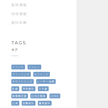
医院情報
地域情報
歯科診療
TAGS
タグ
イベント
インレー
クリーニング
セラミック
ホワイトニング
レーザー治療
乳歯
予防歯科
入れ歯
医療職志望
口内の裂傷
口内炎
口臭
定期検診
審美歯科