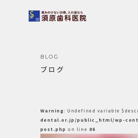
BLOG
ブログ
Warning
: Undefined variable $desc
dental.or.jp/public_html/wp-con
post.php
on line
86