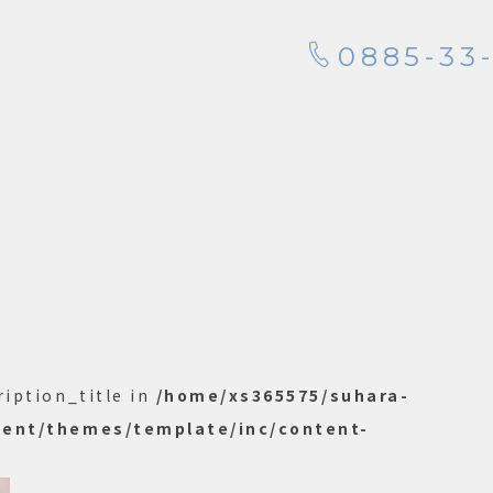
0885-33-
ription_title in
/home/xs365575/suhara-
tent/themes/template/inc/content-