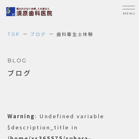
TOP
ブログ
歯科衛生士体験
BLOG
ブログ
Warning
: Undefined variable
$description_title in
/home/xs365575/suhara-