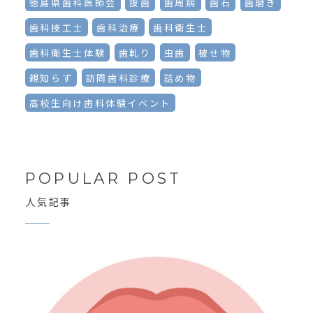
徳島県歯科医師会
抜歯
歯周病
歯石
歯磨き
歯科技工士
歯科治療
歯科衛生士
歯科衛生士体験
歯軋り
虫歯
被せ物
親知らず
訪問歯科診療
詰め物
高校生向け歯科体験イベント
POPULAR POST
人気記事