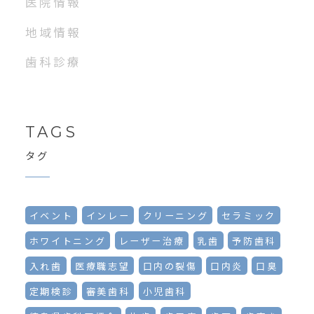
医院情報
地域情報
歯科診療
TAGS
タグ
イベント
インレー
クリーニング
セラミック
ホワイトニング
レーザー治療
乳歯
予防歯科
入れ歯
医療職志望
口内の裂傷
口内炎
口臭
定期検診
審美歯科
小児歯科