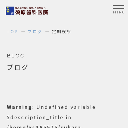
TOP
ブログ
定期検診
BLOG
ブログ
Warning
: Undefined variable
$description_title in
/home/xs365575/suhara-