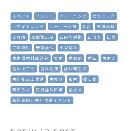
イベント
インレー
クリーニング
セラミック
ホワイトニング
レーザー治療
乳歯
予防歯科
入れ歯
医療職志望
口内の裂傷
口内炎
口臭
定期検診
審美歯科
小児歯科
徳島県歯科医師会
抜歯
歯周病
歯石
歯磨き
歯科技工士
歯科治療
歯科衛生士
歯科衛生士体験
歯軋り
虫歯
被せ物
親知らず
訪問歯科診療
詰め物
高校生向け歯科体験イベント