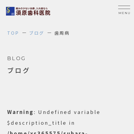
TOP
ブログ
歯周病
BLOG
ブログ
Warning
: Undefined variable
$description_title in
/home/xs365575/suhara-