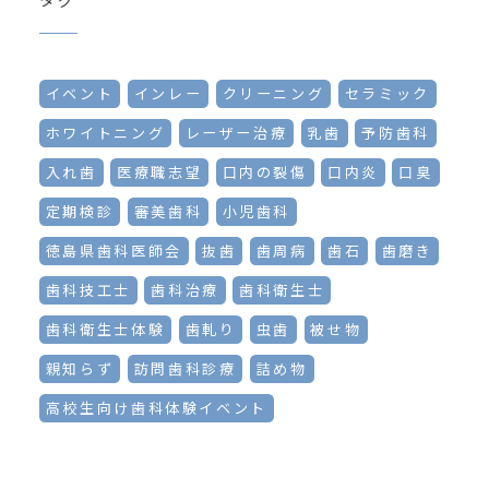
イベント
インレー
クリーニング
セラミック
ホワイトニング
レーザー治療
乳歯
予防歯科
入れ歯
医療職志望
口内の裂傷
口内炎
口臭
定期検診
審美歯科
小児歯科
徳島県歯科医師会
抜歯
歯周病
歯石
歯磨き
歯科技工士
歯科治療
歯科衛生士
歯科衛生士体験
歯軋り
虫歯
被せ物
親知らず
訪問歯科診療
詰め物
高校生向け歯科体験イベント